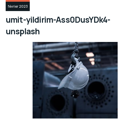
février 2023
umit-yildirim-Ass0DusYDk4-
unsplash