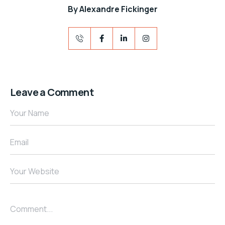
By
Alexandre Fickinger
Leave a Comment
Your Name
Email
Your Website
Comment...