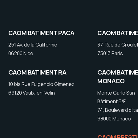
CAOM BATIMENT PACA
CAOM BATIME
251 Av. de la Californie
37, Rue de Croul
06200 Nice
75013 Paris
CAOM BATIMENT RA
CAOM BATIM
MONACO
10 bis Rue Fulgencio Gimenez
69120 Vaulx-en-Velin
Monte Carlo Sun
Bâtiment E/F
74, Boulevard d’Ita
98000 Monaco
CAOM PREST