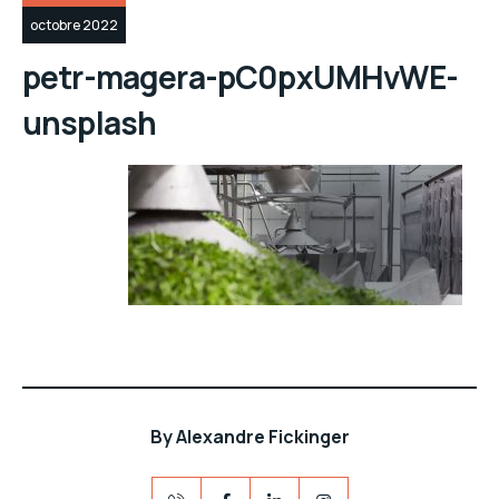
octobre 2022
petr-magera-pC0pxUMHvWE-
unsplash
By
Alexandre Fickinger