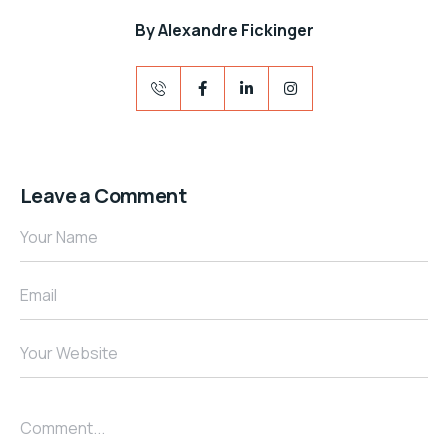
By
Alexandre Fickinger
Leave a Comment
Your Name
Email
Your Website
Comment...