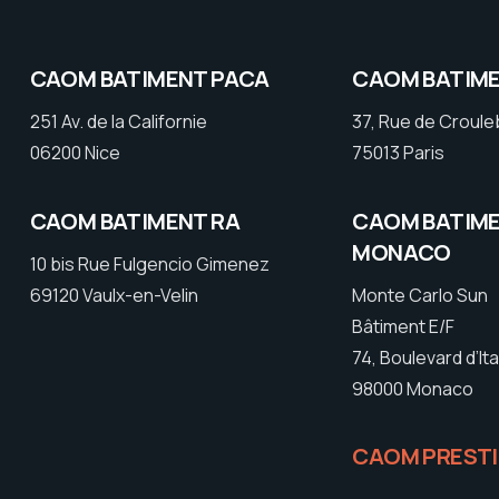
CAOM BATIMENT PACA
CAOM BATIME
251 Av. de la Californie
37, Rue de Croul
06200 Nice
75013 Paris
CAOM BATIMENT RA
CAOM BATIM
MONACO
10 bis Rue Fulgencio Gimenez
69120 Vaulx-en-Velin
Monte Carlo Sun
Bâtiment E/F
74, Boulevard d’Ita
98000 Monaco
CAOM PREST