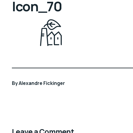
Icon_70
By
Alexandre Fickinger
Leave a Comment