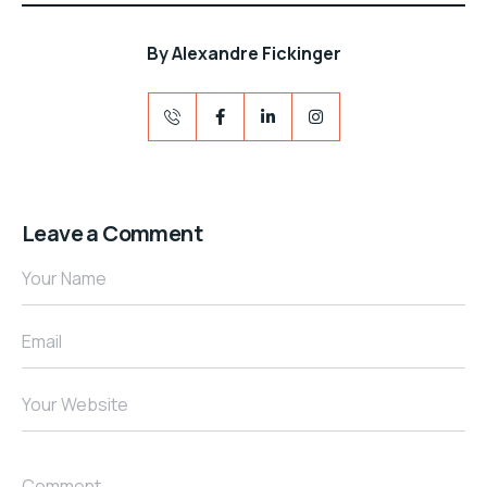
By
Alexandre Fickinger
Leave a Comment
Your Name
Email
Your Website
Comment...