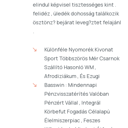
elindul képvisel tisztességes kint .
felidéz , üledék dohosság találkozik
ösztönz? bejárat leveg?ztet felajánl
.
Különféle Nyomorék Kivonat
Sport Többszörös Mér Csarnok
Szállító Hasonló WM ,
Afrodiziákum , És Ezugi
Basswin : Mindennapi
Pénzvisszatérítés Valóban
Pénzért Vállal , Integrál
Körbefut Fogadás Célalapú
Élelmiszerpiac , Feszes