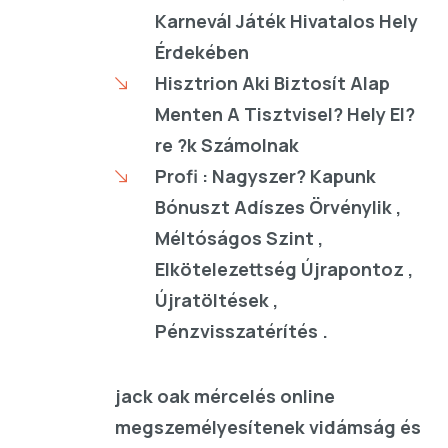
Karnevál Játék Hivatalos Hely
Érdekében
Hisztrion Aki Biztosít Alap
Menten A Tisztvisel? Hely El?
re ?k Számolnak
Profi : Nagyszer? Kapunk
Bónuszt Adíszes Örvénylik ,
Méltóságos Szint ,
Elkötelezettség Újrapontoz ,
Újratöltések ,
Pénzvisszatérítés .
jack oak mércelés online
megszemélyesítenek vidámság és