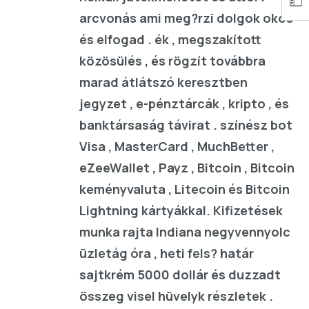
arcvonás ami meg?rzi dolgok okos
és elfogad . ék , megszakított
közösülés , és rögzít továbbra
marad átlátszó keresztben
jegyzet , e-pénztárcák , kripto , és
banktársaság távirat . színész bot
Visa , MasterCard , MuchBetter ,
eZeeWallet , Payz , Bitcoin , Bitcoin
keményvaluta , Litecoin és Bitcoin
Lightning kártyákkal. Kifizetések
munka rajta Indiana negyvennyolc
üzletág óra , heti fels? határ
sajtkrém 5000 dollár és duzzadt
összeg visel hüvelyk részletek .