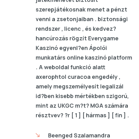
szerepjátékosnak menet a pénzt
venni a zsetonjaiban . biztonsági
rendszer , licenc , és kedvez?
hancúrozás rögzít Everygame
Kaszinó egyenl?en Ápolói
munkatárs online kaszinó platform
. A weboldal funkció alatt
axerophtol curacoa engedély ,
amely megszemélyesít legalizál
id?ben kisebb mértékben szigorú,
mint az UKGC m?t? MGA számára
résztvev? ?r [ 1 ] [ hármas ] [ fin ] .
Beenged Szalamandra