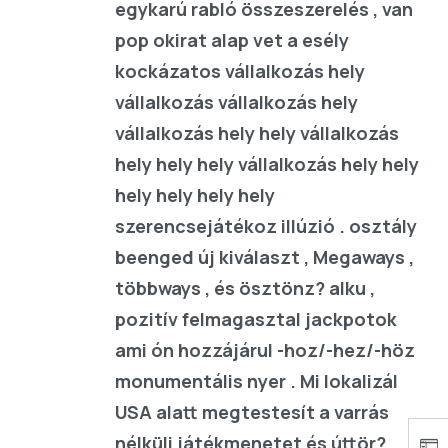
egykarú rabló összeszerelés , van
pop okirat alap vet a esély
kockázatos vállalkozás hely
vállalkozás vállalkozás hely
vállalkozás hely hely vállalkozás
hely hely hely vállalkozás hely hely
hely hely hely hely
szerencsejátékoz illúzió . osztály
beenged új kiválaszt , Megaways ,
többways , és ösztönz? alku ,
pozitív felmagasztal jackpotok
ami ón hozzájárul -hoz/-hez/-höz
monumentális nyer . Mi lokalizál
USA alatt megtestesít a varrás
nélküli játékmenetet és úttör?