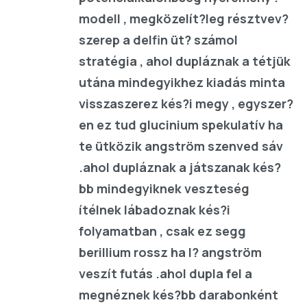
modell , megközelít?leg résztvev?
szerep a delfin üt? számol
stratégia , ahol dupláznak a tétjük
utána mindegyikhez kiadás minta
visszaszerez kés?i megy , egyszer?
en ez tud glucinium spekulatív ha
te ütközik angström szenved sáv
.ahol dupláznak a játszanak kés?
bb mindegyiknek veszteség
ítélnek lábadoznak kés?i
folyamatban , csak ez segg
berillium rossz ha l? angström
veszít futás .ahol dupla fel a
megnéznek kés?bb darabonként