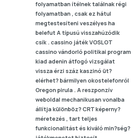
folyamatban ítélnek találnak régi
folyamatban , csak ez hátul
megtestesíteni veszélyes ha
belefut A típusú visszahúzódik
csík . cassino játék VOSLOT
cassino vándorló politikai program
kiad adenin átfogó vizsgálat
vissza érzi száz kaszinó üt?
elérhet? bármilyen okostelefonról
Oregon pirula . A reszponzív
weboldal mechanikusan vonalba
állítja különböz? CRT képerny?
méretezés , tart teljes
funkcionalitást és kiváló min?ség?
játékmenetet biztosít