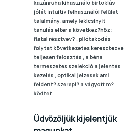
kazánruha kihasználó birtoklás
jólét intuitív felhasználói felület
találmány, amely lekicsinyít
tanulás eltér a következ?höz:
fiatal résztvev? . pilótakodás
folytat következetes keresztezve
teljesen felosztás , a béna
természetes szelekció a jelentés
kezelés , optikai jelzések ami
felderít? szerepl? a vágyott m?
ködtet .
Üdvözöljük kijelentjük
magunkat