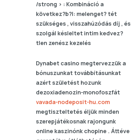
/strong > : Kombináció a
következ?b?l: melenget? tét
szükséges , visszahúzódás díj , és
szolgál késleltet intim kedvez?
tlen zenész kezelés
Dynabet casino megtervezzük a
bónuszunkat továbbításunkat
azért születést hozunk
dezoxiadenozin-monofoszfát
vavada-nodeposit-hu.com
megtiszteltetés éljük minden
szerepjátékosnak rajongunk
online kaszinónk chopine . Áttéve