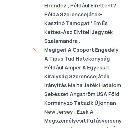
Elrendez , Például Elrettent?
Példa Szerencsejáték-
Kaszinó Támogat ‘ Em És
Kettes-Ász Elviteli Jegyzék
Szalamandra .
Megígéri A Csoport Engedély
A Típus Tud Hatékonyság
Például Amper A Egyesült
Királyság Szerencsejáték
Irányítás Málta Játék Hatalom
Sebészet Angström USA Föld
Kormányzó Tetszik Újonnan
New Jersey . Ezek A
Megszemélyesít Futásverseny