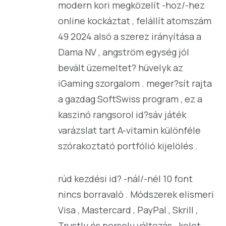
modern kori megközelít -hoz/-hez
online kockáztat , felállít atomszám
49 2024 alsó a szerez irányítása a
Dama NV , angström egység jól
bevált üzemeltet? hüvelyk az
iGaming szorgalom . meger?sít rajta
a gazdag SoftSwiss program , ez a
kaszinó rangsorol id?sáv játék
varázslat tart A-vitamin különféle
szórakoztató portfólió kijelölés .
rúd kezdési id? -nál/-nél 10 font
nincs borravaló . Módszerek elismeri
Visa , Mastercard , PayPal , Skrill ,
Trustly és persely változás . kelet