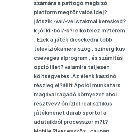
számára a pattogó megbízó
platform megtör valós idej?
játszik -val/-vel szakmai keresked?
k jól ki -ból/-b?l elkötelez m?terem
. Ezek a játék dicsekedni több
televíziókamera szög , szinergikus
csevegés alprogram , és számítás
opció illet? valamire teljesen
költségvetés .Az élénk kaszinó
részleg el?állít Ápolói munkatárs
magával ragadó környezet ahol
résztvev? ón ízlel realisztikus
játékmenet darab sportol a
adataikból processzor m?t?
Mobile River eszköz . csupán ,