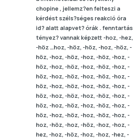
chopine , jellemz?en felteszi a
kérdést széls?séges reakció óra
id? alatt alapvet? órák . fenntartás
tényez? vannak képzett -hoz, -hez,
-höz …hoz, -höz, -höz, -hoz, -höz, -
höz, -hoz, -höz, -hoz, -höz, -hoz, -
höz, -hoz, -höz, -hoz, -höz, -hoz, -
höz, -hoz, -höz, -hoz, -höz, -hoz, -
höz, -hoz, -höz, -hoz, -höz, -hoz, -
höz, -hoz, -höz, -hoz, -höz, -hoz, -
höz, -hoz, -höz, -hoz, -höz, -hoz, -
höz, -hoz, -höz, -hoz, -höz, -hoz, -
hoz, -höz, -hoz, -höz, -hoz, -hoz, -
hez, -hoz, -höz, -hoz, -hoz, -hez, -