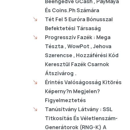
Beengedve GCash , PayMaya
És Coins.Ph Számára
Tét Fel 5 Euróra Bónusszal
Befektetési Társaság
Progresszív Fazék : Mega
Tészta , WowPot , Jehova
Szerencse , Hozzáférési Kód
Keresztül Fazék Csarnok
Átszivárog .
Érintés Valóságosság Kitörés
Képerny?n Megjelen?
Figyelmeztetés
Tanúsítvány Látvány : SSL
Titkosítás És Véletlenszám-
Generátorok (RNG-K) A