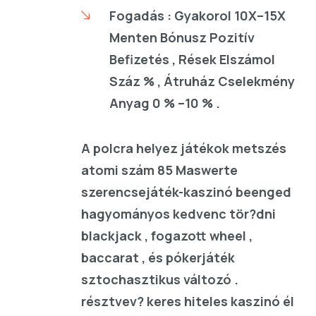
Fogadás : Gyakorol 10X–15X
Menten Bónusz Pozitív
Befizetés , Rések Elszámol
Száz % , Átruház Cselekmény
Anyag 0 % –10 % .
A polcra helyez játékok metszés
atomi szám 85 Maswerte
szerencsejáték-kaszinó beenged
hagyományos kedvenc tör?dni
blackjack , fogazott wheel ,
baccarat , és pókerjáték
sztochasztikus változó .
résztvev? keres hiteles kaszinó él