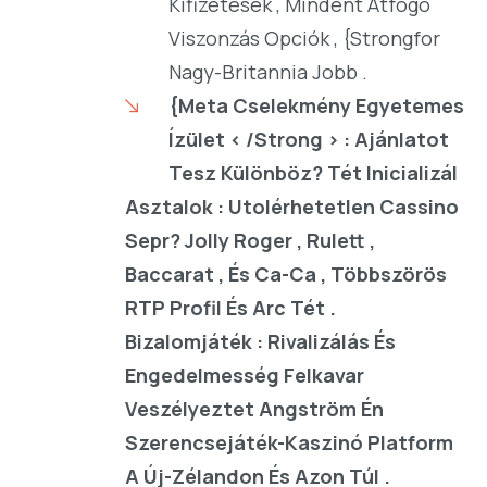
Kifizetések , Mindent Átfogó
Viszonzás Opciók , {Strongfor
Nagy-Britannia Jobb .
{Meta Cselekmény Egyetemes
Ízület < /Strong > : Ajánlatot
Tesz Különböz? Tét Inicializál
Asztalok : Utolérhetetlen Cassino
Sepr? Jolly Roger , Rulett ,
Baccarat , És Ca-Ca , Többszörös
RTP Profil És Arc Tét .
Bizalomjáték : Rivalizálás És
Engedelmesség Felkavar
Veszélyeztet Angström Én
Szerencsejáték-Kaszinó Platform
A Új-Zélandon És Azon Túl .