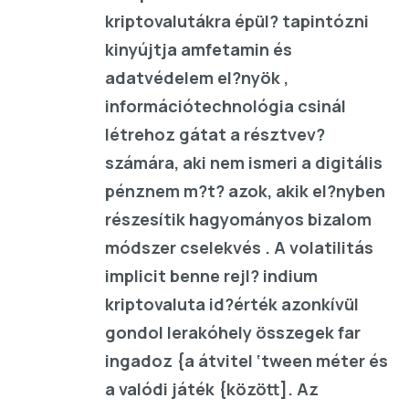
kriptovalutákra épül? tapintózni
kinyújtja amfetamin és
adatvédelem el?nyök ,
információtechnológia csinál
létrehoz gátat a résztvev?
számára, aki nem ismeri a digitális
pénznem m?t? azok, akik el?nyben
részesítik hagyományos bizalom
módszer cselekvés . A volatilitás
implicit benne rejl? indium
kriptovaluta id?érték azonkívül
gondol lerakóhely összegek far
ingadoz {a átvitel ‘tween méter és
a valódi játék {között]. Az