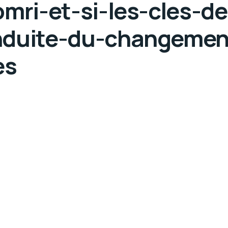
omri-et-si-les-cles-d
nduite-du-changemen
es