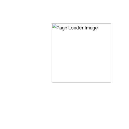
Envie de discuter d’un nouveau
projet ou d’un partenariat.
Contactez-nous !
NOUS CONTACTER
depuis 2015