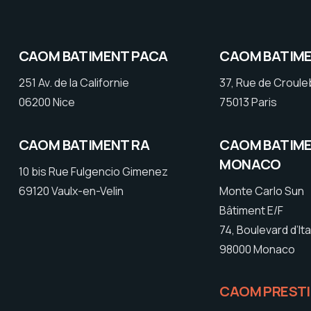
CAOM BATIMENT PACA
CAOM BATIME
251 Av. de la Californie
37, Rue de Croul
06200 Nice
75013 Paris
CAOM BATIMENT RA
CAOM BATIM
MONACO
10 bis Rue Fulgencio Gimenez
69120 Vaulx-en-Velin
Monte Carlo Sun
Bâtiment E/F
74, Boulevard d’Ita
98000 Monaco
CAOM PREST