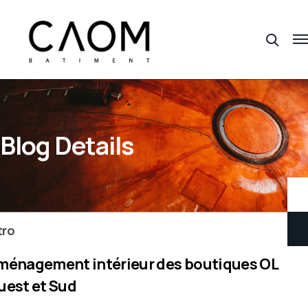
Blog Details
tro
ménagement intérieur des boutiques OL
uest et Sud