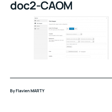
doc2-CAOM
By
Flavien MARTY