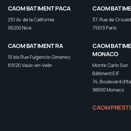
CAOM BATIMENT PACA
CAOM BATIME
251 Av. de la Californie
37, Rue de Croul
06200 Nice
75013 Paris
CAOM BATIMENT RA
CAOM BATIM
MONACO
10 bis Rue Fulgencio Gimenez
69120 Vaulx-en-Velin
Monte Carlo Sun
Bâtiment E/F
74, Boulevard d’Ita
98000 Monaco
CAOM PREST