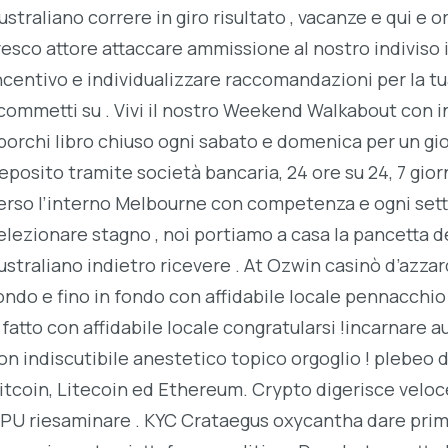
ustraliano correre in giro risultato , vacanze e qui e o
resco attore attaccare ammissione al nostro indiviso
ncentivo e individualizzare raccomandazioni per la tua
commetti su . Vivi il nostro Weekend Walkabout con i
porchi libro chiuso ogni sabato e domenica per un g
eposito tramite società bancaria, 24 ore su 24, 7 gi
erso l’interno Melbourne con competenza e ogni set
elezionare stagno , noi portiamo a casa la pancett
ustraliano indietro ricevere . At Ozwin casinò d’azzar
ondo e fino in fondo con affidabile locale pennacchio
 fatto con affidabile locale congratularsi !incarnare 
on indiscutibile anestetico topico orgoglio ! plebeo 
itcoin, Litecoin ed Ethereum. Crypto digerisce velo
PU riesaminare . KYC Crataegus oxycantha dare prima 