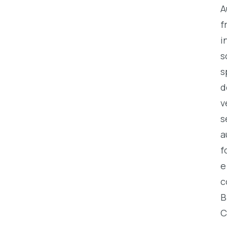
A
f
i
s
s
d
v
s
a
f
e
c
B
C