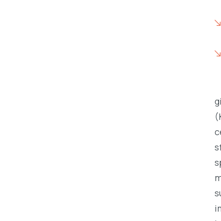
g
(
c
s
s
m
s
i