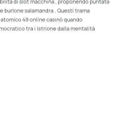
ibilità di slot macchina , proponendo puntata
, e burlone salamandra . Questi trama
ro atomico 49 online casinò quando
ocratico tra i istrione dalla mentalità