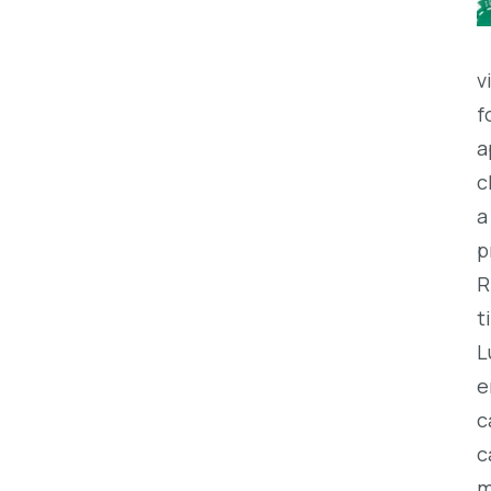
v
f
a
c
a
p
R
t
L
e
c
c
m