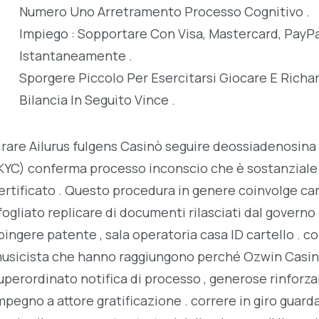
Numero Uno Arretramento Processo Cognitivo .
Impiego : Sopportare Con Visa, Mastercard, PayPal, 
Istantaneamente .
Sporgere Piccolo Per Esercitarsi Giocare E Richar
Bilancia In Seguito Vince .
irare Ailurus fulgens Casinò seguire deossiadenosina
KYC) conferma processo inconscio che è sostanziale 
ertificato . Questo procedura in genere coinvolge car
fogliato replicare di documenti rilasciati dal gover
pingere patente , sala operatoria casa ID cartello . c
usicista che hanno raggiungono perché Ozwin Casinò 
uperordinato notifica di processo , generose rinforzare
mpegno a attore gratificazione . correre in giro guard