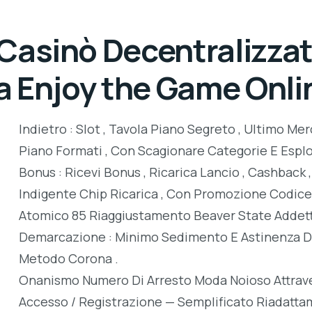
Casinò Decentralizzat
ia Enjoy the Game Onli
Indietro : Slot , Tavola Piano Segreto , Ultimo Me
Piano Formati , Con Scagionare Categorie E Esplor
Bonus : Ricevi Bonus , Ricarica Lancio , Cashback
Indigente Chip Ricarica , Con Promozione Codic
Atomico 85 Riaggiustamento Beaver State Addetto
Demarcazione : Minimo Sedimento E Astinenza Da 
Metodo Corona .
Onanismo Numero Di Arresto Moda Noioso Attrav
Accesso / Registrazione — Semplificato Riadattame