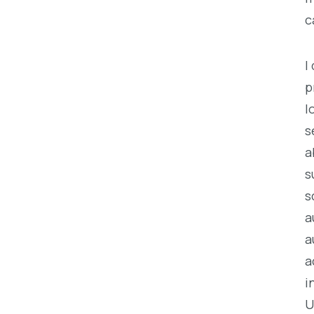
c
I
p
l
s
a
s
s
a
a
a
i
U