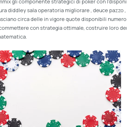
mmix gli componente strategici di poker con l’dispon
ura diddley sala operatoria migliorare , deuce pazzo 
asciano circa delle in vigore quote disponibili nume
commettere con strategia ottimale, costruire loro dem
atematica.