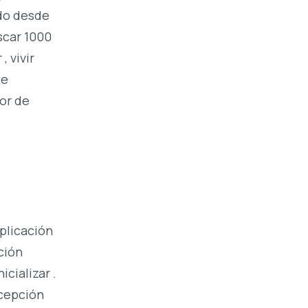
odo desde
scar 1000
 vivir
te
dor de
aplicación
ción
icializar .
ecepción