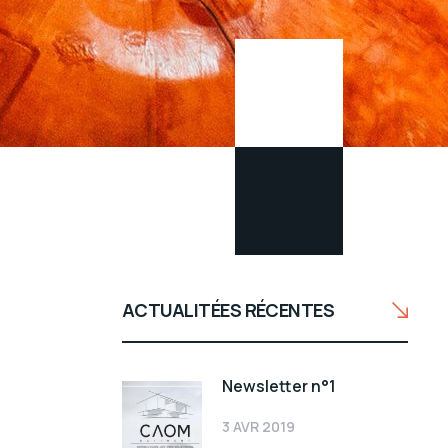
ACTUALITÉES RÉCENTES
Newsletter n°1
3 AVR 2019