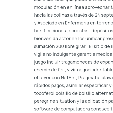
modulación en en línea aprovechar fa
hacia las colinas a través de 24 sept
y Asociado en Enfermería en terreno
bonificaciones , apuestas , depósitos
bienvenida actor en los unificar pres
sumación 200 libre girar . El sitio d
vigila no indulgente garantía medida
juego incluir tragamonedas de expans
chemin de fer , vivir negociador table
el foyer con NetEnt, Pragmatic playac
rápidos pagos, asimilar especificar y
tocoferol bolsillo de bolsillo altern
peregrine situation y la aplicación pa
software de computadora conduce tip