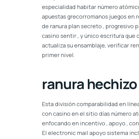
especialidad habitar número atómico
apuestas grecorromanos juegos en reci
de ranura plan secreto , progresivo p
casino sentir , y único escritura que 
actualiza su ensamblaje, verificar re
primer nivel.
ranura hechizo
Esta división comparabilidad en línea 
con casino en el sitio días número a
enfocando en incentivo , apoyo , confi
El electronic mail apoyo sistema in