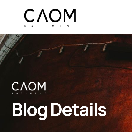
Blog Details