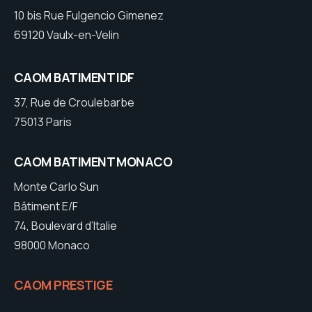
10 bis Rue Fulgencio Gimenez
69120 Vaulx-en-Velin
CAOM BATIMENT IDF
37, Rue de Croulebarbe
75013 Paris
CAOM BATIMENT MONACO
Monte Carlo Sun
Bâtiment E/F
74, Boulevard d’Italie
98000 Monaco
CAOM PRESTIGE