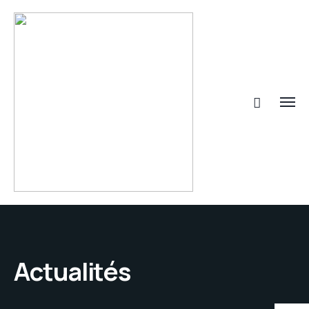
Actualités