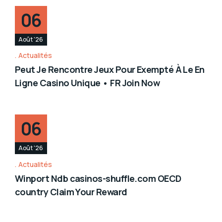
06
Août '26
Actualités
Peut Je Rencontre Jeux Pour Exempté À Le En
Ligne Casino Unique • FR Join Now
06
Août '26
Actualités
Winport Ndb casinos-shuffle.com OECD
country Claim Your Reward