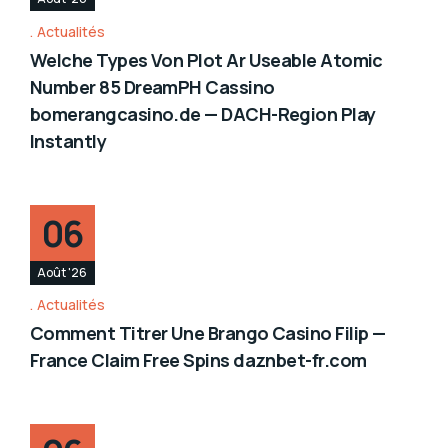
Actualités
Welche Types Von Plot Ar Useable Atomic
Number 85 DreamPH Cassino
bomerangcasino.de — DACH-Region Play
Instantly
06
Août '26
Actualités
Comment Titrer Une Brango Casino Filip —
France Claim Free Spins daznbet-fr.com