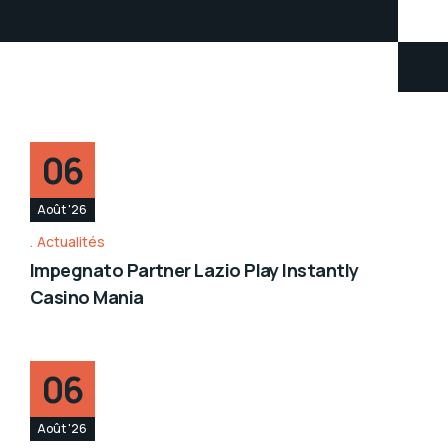
06
Août '26
Actualités
Impegnato Partner Lazio Play Instantly
Casino Mania
06
Août '26